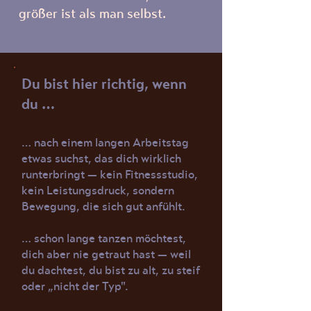
größer ist als man selbst.
Du bist hier richtig, wenn
du …
… nach einem langen Arbeitstag
etwas suchst, das dich wirklich
runterbringt — kein Fitnessstudio,
kein Leistungsdruck, sondern
Bewegung, die sich gut anfühlt.
… schon lange tanzen möchtest,
dich aber nie getraut hast — weil
du dachtest, du bist zu alt, zu steif
oder „nicht der Typ".