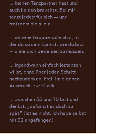
… keinen Tanzpartner hast und
auch keinen brauchst. Bei mir
tanzt jede:r für sich — und
trotzdem nie allein.
… dir eine Gruppe wünschst, in
der du so sein kannst, wie du bist
— ohne dich beweisen zu müssen.
… irgendwann einfach lostanzen
willst, ohne über jeden Schritt
nachzudenken. Frei, im eigenen
Ausdruck, zur Musik.
… zwischen 35 und 70 bist und
denkst, „dafür ist es doch zu
spät." (Ist es nicht. Ich habe selbst
mit 32 angefangen)