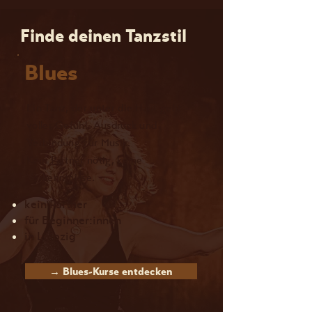
Finde deinen Tanzstil
Blues
Ein Tanz, der unter die Haut geht —
voller Gefühl, Ausdruck und
Verbindung zur Musik.
Kein Partner nötig, keine
Vorkenntnisse.
kein Partner
für Beginner:innen
in Leipzig
→ Blues-Kurse entdecken