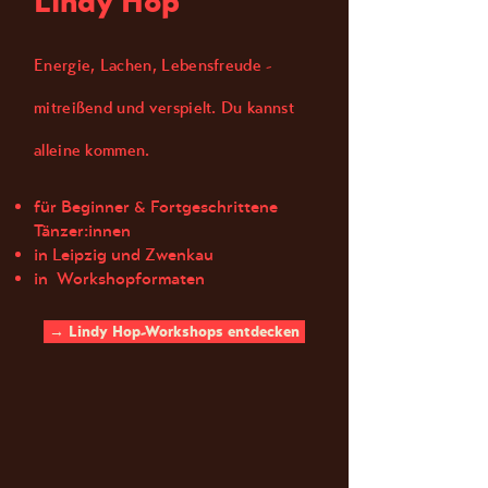
Lindy Hop
Energie, Lachen, Lebensfreude -
mitreißend und verspielt. Du kannst
alleine kommen.
für Beginner & Fortgeschrittene
Tänzer:innen
in Leipzig und Zwenkau
in Workshopformaten
→ Lindy Hop-Workshops entdecken