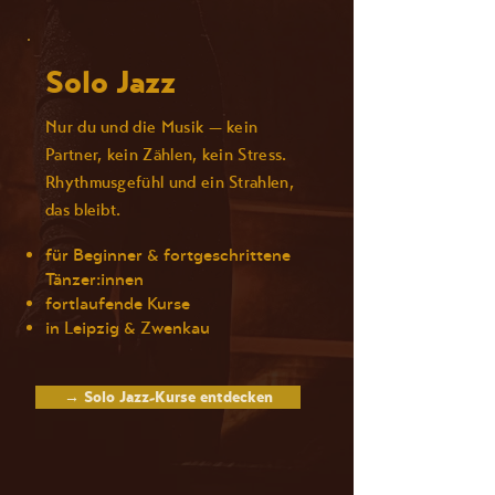
Solo Jazz
Nur du und die Musik — kein
Partner, kein Zählen, kein Stress.
Rhythmusgefühl und ein Strahlen,
das bleibt.
für Beginner & fortgeschrittene
Tänzer:innen
fortlaufende Kurse
in Leipzig & Zwenkau
→ Solo Jazz-Kurse entdecken