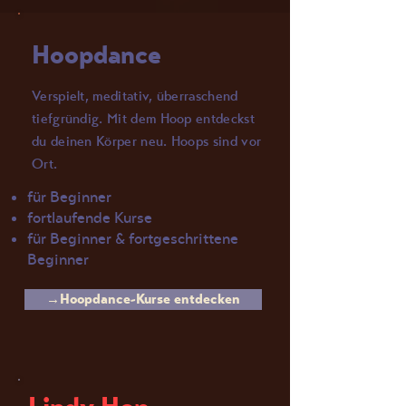
Hoopdance
Verspielt, meditativ, überraschend
tiefgründig. Mit dem Hoop entdeckst
du deinen Körper neu. Hoops sind vor
Ort.
für Beginner
fortlaufende Kurse
für Beginner & fortgeschrittene
Beginner
→Hoopdance-Kurse entdecken