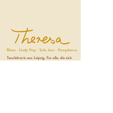
Blues · Lindy Hop · Solo Jazz · Hoopdance
Tanzlehrerin aus Leipzig. Für alle, die sich
bewegen wollen — mit oder ohne
Vorkenntnisse, ohne Paarzwang.
Standorte: Studio Lagerhofstraße 4 | Noels
Ballroom |
KulturKino Zwenkau
Kurse & Stile
Solo Jazz & Charleston
Blues Dance
Lindy Hop