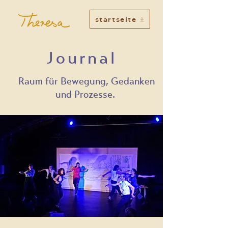
startseite
Journal
Raum für Bewegung, Gedanken
und Prozesse.