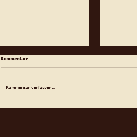
Kommentare
Kommentar verfassen...
Sommer Sonne Hula Hoop -
Fête de la 
das Sommercamp für Kinder
21.06.2026
und Jugendliche