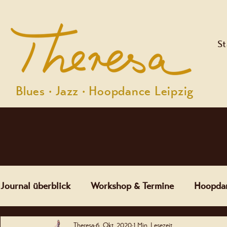
St
Blues · Jazz · Hoopdance Leipzig
Journal überblick
Workshop & Termine
Hoopda
Theresa
6. Okt. 2020
1 Min. Lesezeit
Community & Kultur
Einblicke