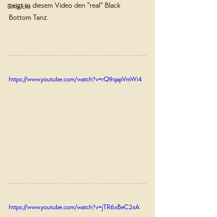
zeigt in diesem Video den "real" Black 
Einblicke
Bottom Tanz. 
https://www.youtube.com/watch?v=rQ9qapVmWi4
https://www.youtube.com/watch?v=jTR6xBeC2xA