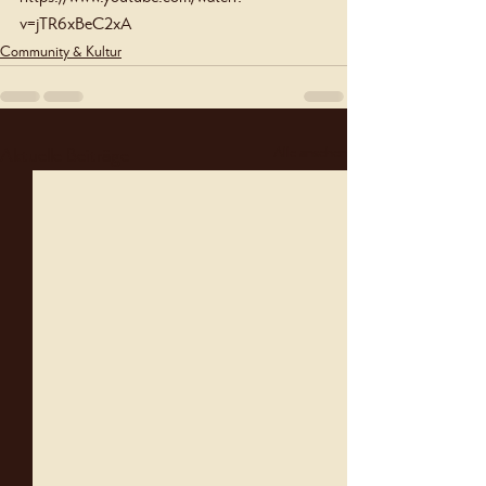
v=jTR6xBeC2xA
Community & Kultur
Aktuelle Beiträge
Alle ansehen