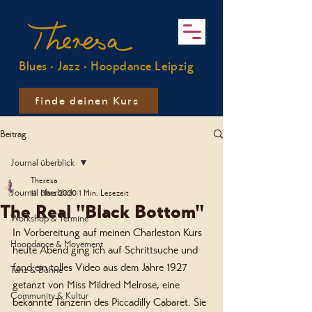
Blues · Jazz · Hoopdance Leipzig
finde deinen Kurs
Beitrag
Journal überblick
Theresa
Journal überblick
11. März 2020
1 Min. Lesezeit
The Real "Black Bottom"
Workshop & Termine
In Vorbereitung auf meinen Charleston Kurs 
Hoopdance & Movement
heute Abend ging ich auf Schrittsuche und 
fand ein tolles Video aus dem Jahre 1927  
Tanz & Bühne
getanzt von Miss Mildred Melrose, eine 
Community & Kultur
bekannte Tänzerin des Piccadilly Cabaret. Sie 