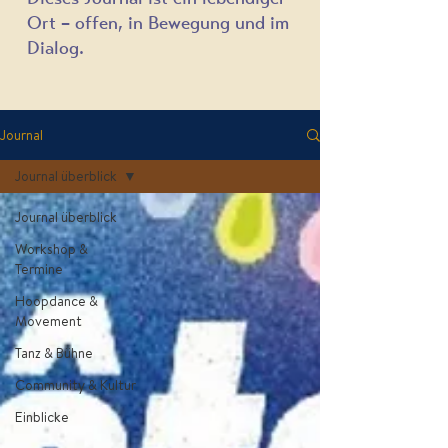
Ort – offen, in Bewegung und im
Dialog.
Journal
Journal überblick
Journal überblick
Workshop &
Termine
Hoopdance &
Movement
Tanz & Bühne
Community & Kultur
Einblicke