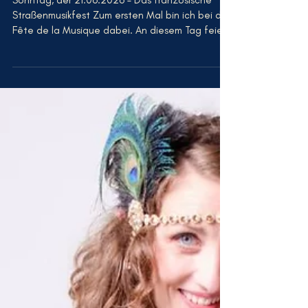
21.06.2026
Sonntag, der 21.06.2026 – Das französische
Straßenmusikfest Zum ersten Mal bin ich bei der
Fête de la Musique dabei. An diesem Tag feiert
die ganze Stadt mit Musik, Tanz und Gesang. Ihr
könnt euch auf bunte Mitmachkonzerte und
Angebote, insbesondere auch für Familien,
freuen. Ich habe das Vergnügen, gemeinsam mit
der „Bergczek Bluesband“ einen Blues-Taster zu
geben. Ihr findet mich im Monopol in der
Haferkornstraße 15. Hier habe ich für euch einen
kleinen Überblick, was noch