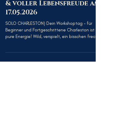
13. Apr.
Charleston – frech,fesch
& voller Lebensfreude am
17.05.2026
SOLO CHARLESTON) Dein Workshoptag - für
Beginner und Fortgeschrittene Charleston ist
pure Energie! Wild, verspielt, ein bisschen frech –
und macht einfach nur unglaublich viel Spaß. In
diesem 2-Stunden-Workshop tauchst du in
verschiedene erste Charleston-Variationen ein
und lernst abwechslungsreiche Kick-Variationen,
mit denen du deinen Tanz lebendig und
ausdrucksstark gestaltest. Du entscheidest dich
für dein Level. Der Workshop am Vormittag
richtet sich an Beginner und der