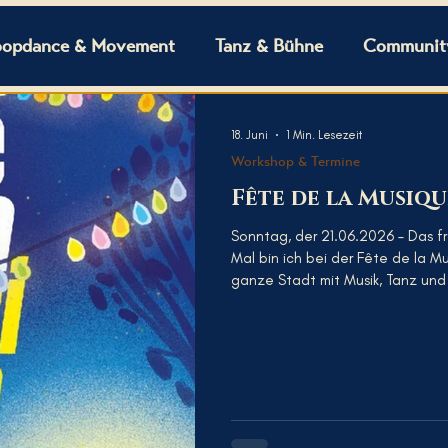
opdance & Movement
Tanz & Bühne
Community
18. Juni
1 Min. Lesezeit
Workshop & Termine
Fête de la Musique
Sonntag, der 21.06.2026 – Das f
Mal bin ich bei der Fête de la M
ganze Stadt mit Musik, Tanz und
Mitmachkonzerte und Angebote, 
Ich habe das Vergnügen, gemein
Blues-Taster zu geben. Ihr finde
15. Hier habe ich für euch einen 