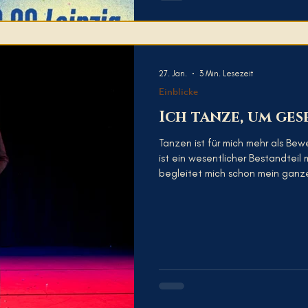
27. Jan.
3 Min. Lesezeit
Einblicke
Ich tanze, um ge
Tanzen ist für mich mehr als Bew
ist ein wesentlicher Bestandteil mein
begleitet mich schon mein ganze
zum ersten Mal bewusst einen T
mich in Clubs, auf Salsa- und Bal
Nachdenken. Ich habe mich nie gefragt, wie ich aussehe, was andere über