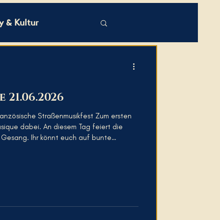
 & Kultur
 21.06.2026
ranzösische Straßenmusikfest Zum ersten
usique dabei. An diesem Tag feiert die
 Gesang. Ihr könnt euch auf bunte
insbesondere auch für Familien, freuen.
sam mit der „Bergczek Bluesband“ einen
t mich im Monopol in der Haferkornstraße
kleinen Überblick, was noch