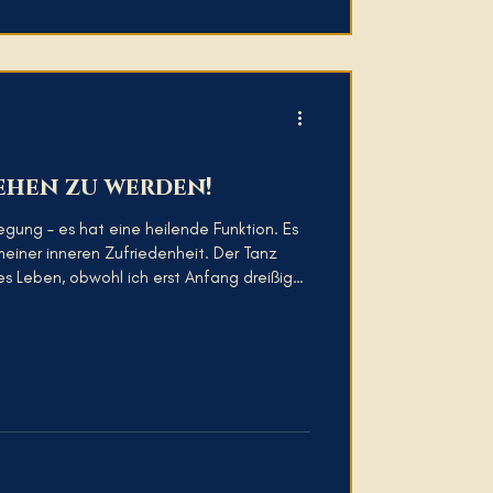
sehen zu werden!
egung – es hat eine heilende Funktion. Es
er inneren Zufriedenheit. Der Tanz
s Leben, obwohl ich erst Anfang dreißig
anzsaal betreten habe. Davor fand man
kanpartys – tanzend, frei, ohne
mich denken oder ob ich gut genug bin. Erst im Tanzsaa