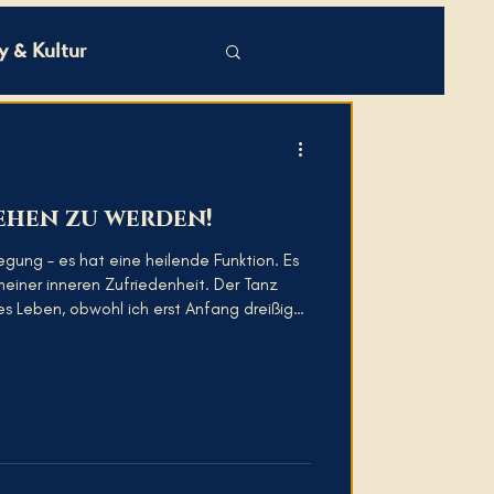
 & Kultur
sehen zu werden!
egung – es hat eine heilende Funktion. Es
er inneren Zufriedenheit. Der Tanz
s Leben, obwohl ich erst Anfang dreißig
anzsaal betreten habe. Davor fand man
kanpartys – tanzend, frei, ohne
mich denken oder ob ich gut genug bin. Erst im Tanzsaa