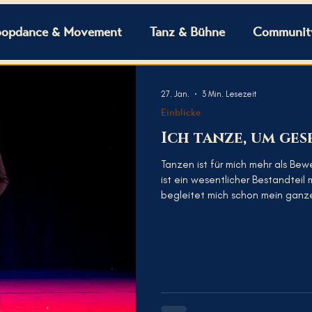
opdance & Movement
Tanz & Bühne
Community
27. Jan.
3 Min. Lesezeit
Einblicke
Ich tanze, um ge
Tanzen ist für mich mehr als Bew
ist ein wesentlicher Bestandteil mein
begleitet mich schon mein ganze
zum ersten Mal bewusst einen T
mich in Clubs, auf Salsa- und Bal
Nachdenken. Ich habe mich nie gefragt, wie ich aussehe, was andere über